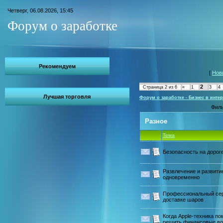
Четверг, 06.08.2026, 15:45
Форум о заработке
Рекомендуем
[
Нов
2
Страница
2
из
6
«
1
3
4
Лучшая торговля
Форум о заработке - Бизнес в интер
Филь
Разное
Тема
Безопасность на дорог
Развлечение и развити
одновременно
Профессиональный сер
доставке шаров
Когда Apple-техника по
решить финансовые в