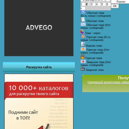
2
1
3
4
5
6
»
Обычная тема
(Есть новые сообщения)
Обычная тема
Обычная тема (Нет
новых сообщений)
Тема - опрос
Горячая тема (Есть
новые сообщения)
Важная тема
Горячая тема (Нет
новых сообщений)
Горячая тема
Закрытая тема (Нет
новых сообщений)
Раскрутка сайта
Закрытая тема
Полу
Надежный мониторинг обме