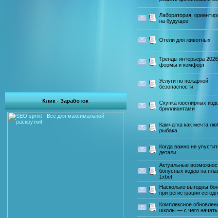
Лаборатория, ориентир
на будущее
Отели для животных
Тренды интерьера 2026
формы и комфорт
Услуги по пожарной
безопасности
Клик - Заработок
Скупка ювелирных изд
бриллиантами
Камчатка как мечта лю
рыбака
Когда важно не упустит
детали
Актуальные возможнос
бонусных кодов на пл
1xbet
Насколько выгодны бо
при регистрации сегод
Комплексное обновлен
школы — с чего начать