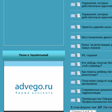
Украшения, которые
действительно вдохно
Украшения, которые
действительно вдохно
Приятно удивлён каче
Восстановление двигат
Бонус за регистрацию 
новых игроков
Пиши и Зарабатывай
IPL-терапия
Кто-нибудь получал бо
этой страницы?
Как помочь ребёнку бе
репетитора?
Получение средств под
автомобиля
Современные решения
гидроизоляции
Преимущества Обраще
Профессиональное Аге
В этом форуме тем:
127
. На ст
Страница
2
из
6
«