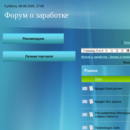
Суббота, 08.08.2026, 17:09
Форум о заработке
Рекомендуем
[
Нов
4
Страница
4
из
6
«
1
2
3
Лучшая торговля
Форум о заработке - Бизнес в интер
Филь
Разное
Тема
Кредит Консалтинг
Кредит без залога
Расшифровка Матрицы
совместимости
Промокод в 1win