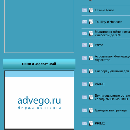
Казино Гонзо
Тв-Шоу и Новости
Мониторинг обменнико
кэшбеком до 30%
Prime
Ассоциация Иммиграц
Адвокатов
Пиши и Зарабатывай
Паспорт Доминики для
PRIME
Вентиляционные устан
холодильные машины
Гражданство Гренады
PRIME