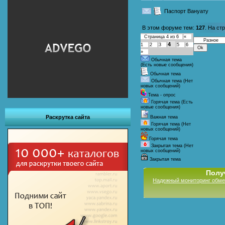
Паспорт Вануату
В этом форуме тем:
127
. На ст
Страница
4
из
6
«
4
1
2
3
5
6
»
Обычная тема
(Есть новые сообщения)
Обычная тема
Обычная тема (Нет
новых сообщений)
Тема - опрос
Горячая тема (Есть
новые сообщения)
Раскрутка сайта
Важная тема
Горячая тема (Нет
новых сообщений)
Горячая тема
Закрытая тема (Нет
новых сообщений)
Закрытая тема
Полу
Надежный мониторинг обме