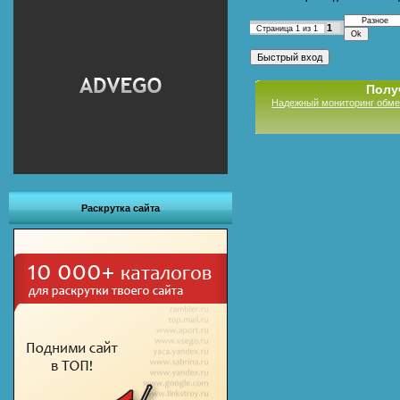
1
Страница
1
из
1
Полу
Надежный мониторинг обме
Раскрутка сайта