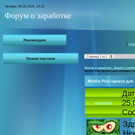
Четверг, 06.08.2026, 14:15
Форум о заработке
Рекомендуем
[
Нов
1
Страница
1
из
1
Лучшая торговля
Форум о заработке - Бизнес в интер
Mobile Plus прокси для сложных с
Mobile Plus прокси дл
Дат
25.
pozdravcik
Со
Здр
Не