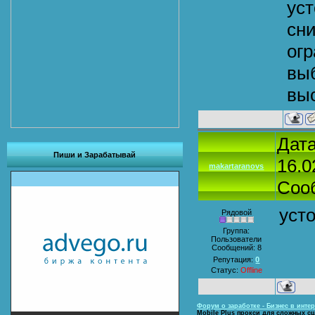
уст
сни
ог
выб
вы
Дата
Пиши и Зарабатывай
16.0
makartaranovs
Соо
уст
Рядовой
Группа:
Пользователи
Сообщений:
8
Репутация:
0
Статус:
Offline
Форум о заработке - Бизнес в интер
Mobile Plus прокси для сложных с