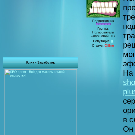
пр
тре
Подполковник
по
Группа:
Пользователи
тр
Сообщений:
117
Репутация:
0
реш
Статус:
Offline
мог
эф
Клик - Заработок
На
sho
plu
сер
ор
в с
Он