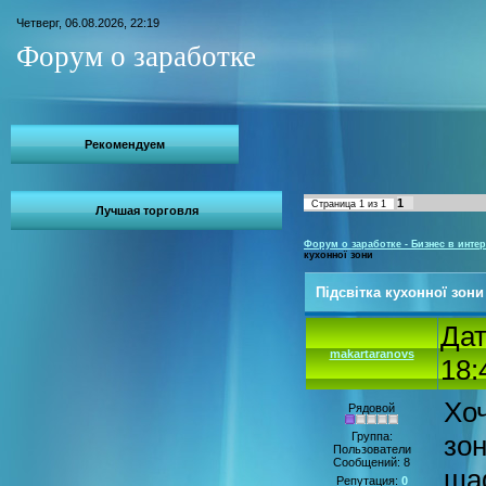
Четверг, 06.08.2026, 22:19
Форум о заработке
Рекомендуем
1
Страница
1
из
1
Лучшая торговля
Форум о заработке - Бизнес в интер
кухонної зони
Підсвітка кухонної зони
Дат
makartaranovs
18:
Хоч
Рядовой
Группа:
зон
Пользователи
Сообщений:
8
ша
Репутация:
0