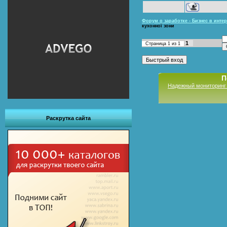
Форум о заработке - Бизнес в интер
кухонної зони
1
Страница
1
из
1
П
Надежный мониторинг
Раскрутка сайта