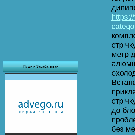
дивив
https:
categor
компле
стрічк
метр д
алюмі
Пиши и Зарабатывай
охолод
Встан
прикле
стрічк
до бло
пробле
без ме