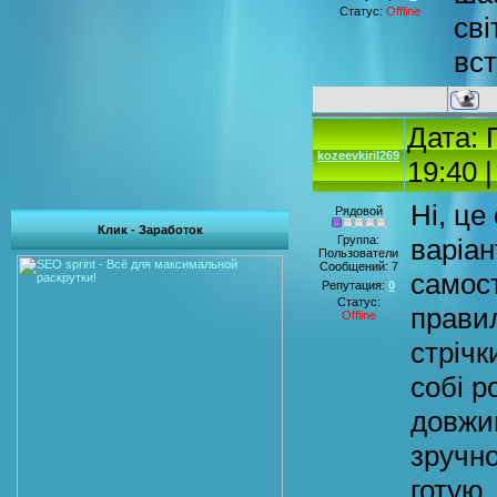
Статус:
Offline
сві
вс
Дата: 
kozeevkiril269
19:40 
Ні, це
Рядовой
Клик - Заработок
Группа:
варіан
Пользователи
Сообщений:
7
самост
Репутация:
0
Статус:
правил
Offline
стрічк
собі р
довжин
зручно
готую.