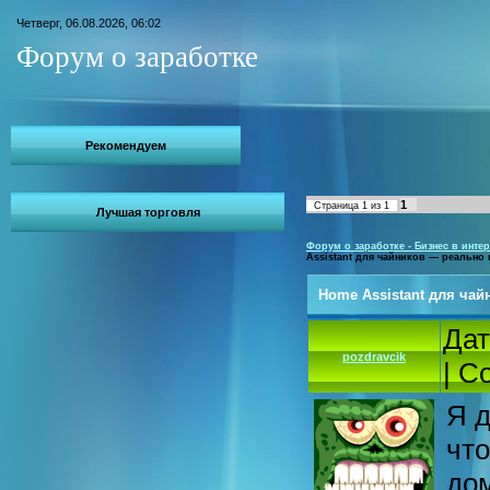
Четверг, 06.08.2026, 06:02
Форум о заработке
Рекомендуем
1
Страница
1
из
1
Лучшая торговля
Форум о заработке - Бизнес в интер
Assistant для чайников — реально 
Home Assistant для ча
Дат
pozdravcik
| С
Я д
чт
дом