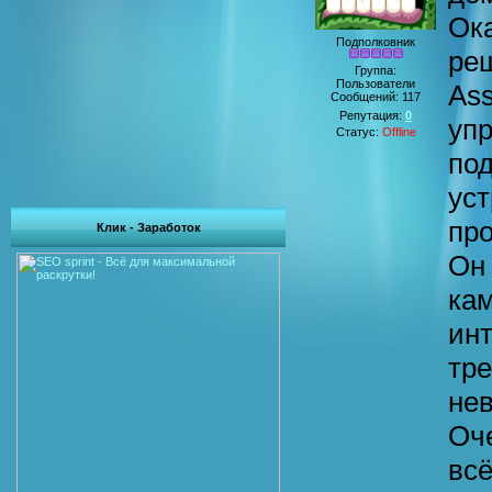
Ок
Подполковник
ре
Группа:
Пользователи
Ass
Сообщений:
117
Репутация:
0
упр
Статус:
Offline
по
уст
про
Клик - Заработок
Он 
ка
инт
тре
нев
Оче
вс