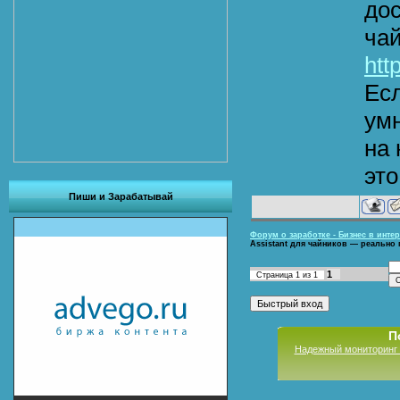
дос
чай
htt
Есл
ум
на
это
Пиши и Зарабатывай
Форум о заработке - Бизнес в интер
Assistant для чайников — реально 
1
Страница
1
из
1
П
Надежный мониторинг