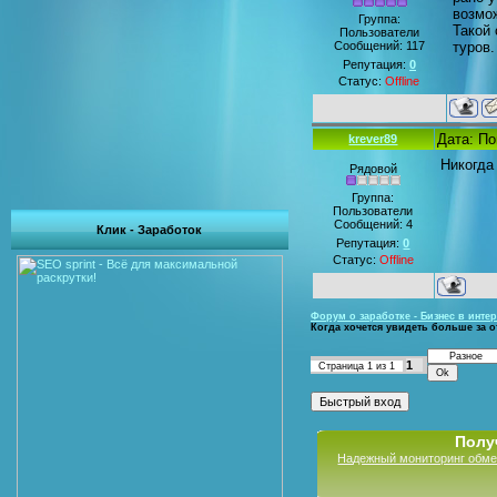
возмо
Группа:
Такой
Пользователи
Сообщений:
117
туров.
Репутация:
0
Статус:
Offline
Дата: По
krever89
Никогда
Рядовой
Группа:
Пользователи
Сообщений:
4
Клик - Заработок
Репутация:
0
Статус:
Offline
Форум о заработке - Бизнес в интер
Когда хочется увидеть больше за о
1
Страница
1
из
1
Полу
Надежный мониторинг обме