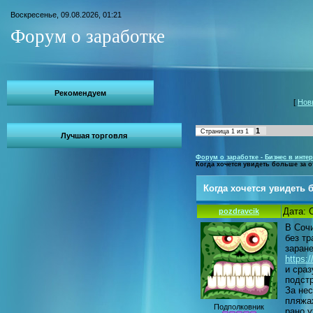
Воскресенье, 09.08.2026, 01:21
Форум о заработке
Рекомендуем
[
Нов
1
Страница
1
из
1
Лучшая торговля
Форум о заработке - Бизнес в интер
Когда хочется увидеть больше за о
Когда хочется увидеть 
Дата: 
pozdravcik
В Сочи
без т
заран
https:
и сраз
подстр
За нес
пляжах
Подполковник
рано у