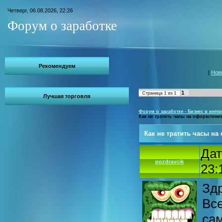
Четверг, 06.08.2026, 22:26
Форум о заработке
Рекомендуем
[
Нов
1
Страница
1
из
1
Лучшая торговля
Форум о заработке - Бизнес в интер
Как не тратить часы на оформлени
Как не тратить часы н
Дат
pozdravcik
23:
Здр
Все
са