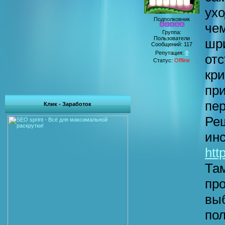
ух
Подполковник
чем
Группа:
Пользователи
шр
Сообщений:
117
Репутация:
0
от
Статус:
Offline
кри
при
пе
Клик - Заработок
Ре
ин
http
Та
пр
вы
по