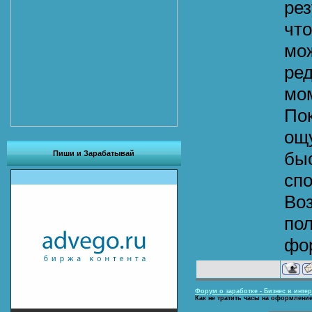
рез
что
мож
ре
мо
Пок
ощу
быс
Пиши и Зарабатывай
спо
Во
пол
фо
Форум о заработке - Бизнес в интер
Как не тратить часы на оформлени