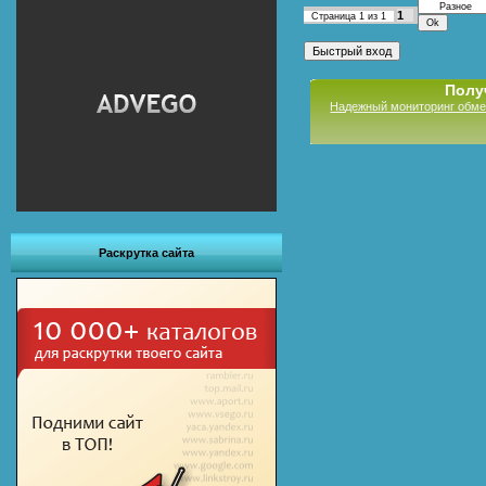
1
Страница
1
из
1
Полу
Надежный мониторинг обме
Раскрутка сайта