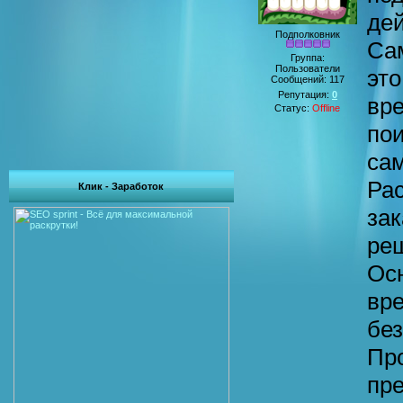
дей
Подполковник
Са
Группа:
Пользователи
это
Сообщений:
117
Репутация:
0
вр
Статус:
Offline
по
са
Рас
Клик - Заработок
за
ре
Ос
вр
бе
Пр
пр