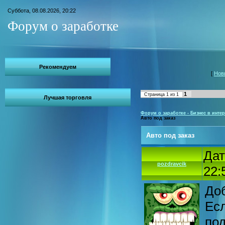
Суббота, 08.08.2026, 20:22
Форум о заработке
Рекомендуем
[
Нов
1
Страница
1
из
1
Лучшая торговля
Форум о заработке - Бизнес в интер
Авто под заказ
Авто под заказ
Дат
pozdravcik
22:
До
Есл
по