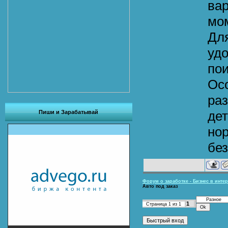
ва
мо
Для
удо
пои
Ос
раз
дет
Пиши и Зарабатывай
но
без
Форум о заработке - Бизнес в интер
Авто под заказ
1
Страница
1
из
1