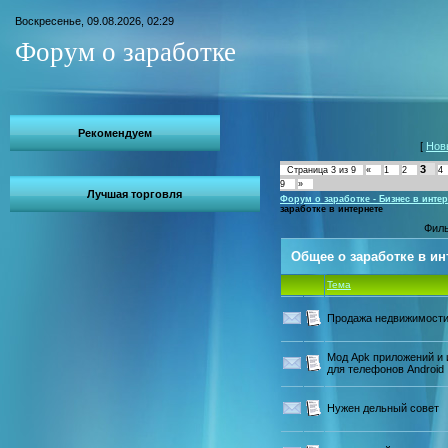
Воскресенье, 09.08.2026, 02:29
Форум о заработке
Рекомендуем
[
Нов
3
Страница
3
из
9
«
1
2
4
9
»
Лучшая торговля
Форум о заработке - Бизнес в интер
заработке в интернете
Филь
Общее о заработке в ин
Тема
Продажа недвижимост
Мод Apk приложений и 
для телефонов Android
Нужен дельный совет