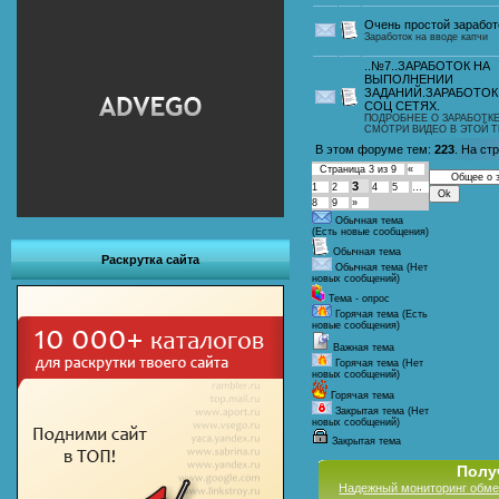
Очень простой заработ
Заработок на вводе капчи
..№7..ЗАРАБОТОК НА
ВЫПОЛНЕНИИ
ЗАДАНИЙ.ЗАРАБОТОК
СОЦ СЕТЯХ.
ПОДРОБНЕЕ О ЗАРАБОТКЕ
СМОТРИ ВИДЕО В ЭТОЙ 
В этом форуме тем:
223
. На ст
Страница
3
из
9
«
3
1
2
4
5
…
8
9
»
Обычная тема
(Есть новые сообщения)
Обычная тема
Раскрутка сайта
Обычная тема (Нет
новых сообщений)
Тема - опрос
Горячая тема (Есть
новые сообщения)
Важная тема
Горячая тема (Нет
новых сообщений)
Горячая тема
Закрытая тема (Нет
новых сообщений)
Закрытая тема
Полу
Надежный мониторинг обме