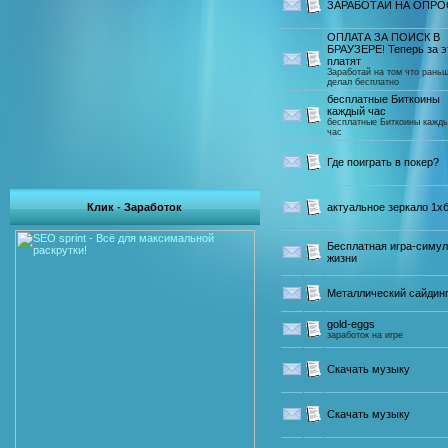
ЗАРАБОТАЙ НА ОПРО
ОПЛАТА ЗА ПОИСК В
БРАУЗЕРЕ! Теперь за э
платят
Заработай на том что рань
делал бесплатно
бесплатные Биткоины
каждый час
бесплатные Биткоины кажд
час
Где поиграть в покер?
Клик - Заработок
актуальное зеркало 1х
Бесплатная игра-симул
жизни
Металлический сайдин
gold-eggs
заработок на игре
Скачать музыку
Скачать музыку