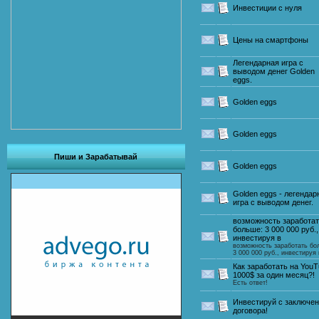
Инвестиции с нуля
Цены на смартфоны
Легендарная игра с
выводом денег Golden
eggs.
Golden eggs
Golden eggs
Пиши и Зарабатывай
Golden eggs
Golden eggs - легендар
игра с выводом денег.
возможность заработа
больше: 3 000 000 руб.,
инвестируя в
возможность заработать бо
3 000 000 руб., инвестируя 
Как заработать на You
1000$ за один месяц?!
Есть ответ!
Инвестируй с заключе
договора!