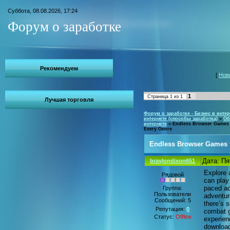
Суббота, 08.08.2026, 17:24
Форум о заработке
Рекомендуем
[
Нов
1
Страница
1
из
1
Лучшая торговля
Форум о заработке - Бизнес в интер
интернете (способы заработка)
»
Об
интернете
»
Endless Browser Games t
Every Genre
Endless Browser Games t
Дата: Пя
braylondixon651
Explore 
Рядовой
can play 
paced ac
Группа:
Пользователи
adventure
Сообщений:
5
there’s 
Репутация:
0
combat g
Статус:
Offline
experien
download