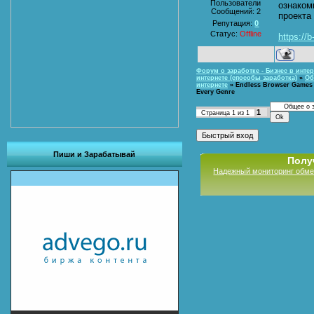
Пользователи
ознаком
Сообщений:
2
проекта
Репутация:
0
Статус:
Offline
https://
Форум о заработке - Бизнес в интер
интернете (способы заработка)
»
Об
интернете
»
Endless Browser Games t
Every Genre
1
Страница
1
из
1
Пиши и Зарабатывай
Полу
Надежный мониторинг обме