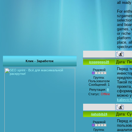
all read
For enth
szgames
selectio
and boar
games, v
or niche 
platform
place, a
spectrum
Клик - Заработок
Дата: Пя
icoqegeqo28
Перед т
Рядовой
инвесто
предпоч
Группа:
Пользователи
Такой п
Сообщений:
1
проекта
Репутация:
0
сформир
Статус:
Offline
можно у
kalievic
Дата: Су
ijahobib24
Перед и
Рядовой
пользов
аналити
Группа: