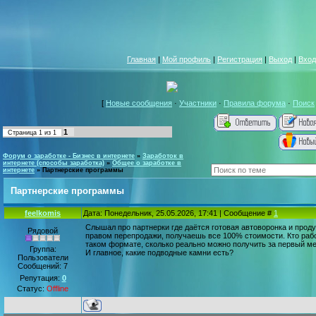
Главная
|
Мой профиль
|
Регистрация
|
Выход
|
Вход
[
Новые сообщения
·
Участники
·
Правила форума
·
Поиск
1
Страница
1
из
1
Форум о заработке - Бизнес в интернете
»
Заработок в
интернете (способы заработка)
»
Общее о заработке в
интернете
»
Партнерские программы
Партнерские программы
feelkomis
Дата: Понедельник, 25.05.2026, 17:41 | Сообщение #
1
Слышал про партнерки где даётся готовая автоворонка и проду
Рядовой
правом перепродажи, получаешь все 100% стоимости. Кто раб
таком формате, сколько реально можно получить за первый м
Группа:
И главное, какие подводные камни есть?
Пользователи
Сообщений:
7
Репутация:
0
Статус:
Offline