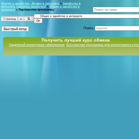
Форум о заработке - Бизнес в интернете
»
Заработок в
интернете (способы заработка)
»
Общее о заработке в
интернете
»
Партнерские программы
1
Страница
1
из
1
Поиск:
Получить лучший курс обмена
Надежный мониторинг обменников
Бесплатная программа для мониторинга кур