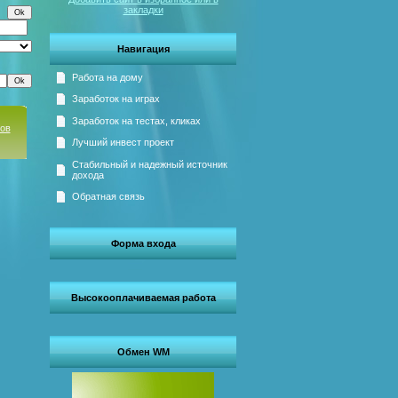
закладки
Навигация
Работа на дому
Заработок на играх
Заработок на тестах, кликах
сов
Лучший инвест проект
Стабильный и надежный источник
дохода
Обратная связь
Форма входа
Высокооплачиваемая работа
Обмен WM