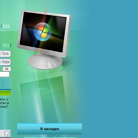
|
RSS
·
RSS
]
кты с
отал в
есяц?
В закладки
Добавить сайт в избранное или в