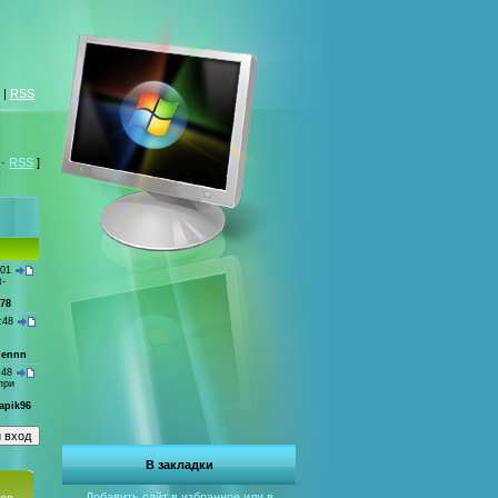
|
RSS
·
RSS
]
:01
t-
78
:48
lennn
:48
при
apik96
В закладки
Добавить сайт в избранное или в