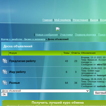
Главная
|
Мой профиль
|
Регистрация
|
Выход
|
Вход
[
Новые сообщения
·
Участники
·
Правила форума
·
Поиск
Форум о заработке - Бизнес в интернете
»
Доска объявлений
Доска объявлений
Форум
Темы
Ответы
Обновления
Вторник, 13.12.2022, 10
Тема:
Вакансия. Accoun
Предлагаю работу
43
23
manager в ...
Сообщение от:
wbro722
Суббота, 03.09.2022, 15
Тема:
Golden eggs -
Ищу работу
6
3
легендарная иг...
Сообщение от:
lesnoyo
Пятница, 26.06.2026, 15
Тема:
Опытная помощь 
Разные
64
34
написании...
Сообщение от:
sashash
Получить лучший курс обмена