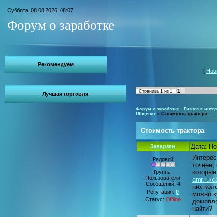
Суббота, 08.08.2026, 08:07
Форум о заработке
Рекомендуем
[
Нов
1
Страница
1
из
1
Лучшая торговля
Форум о заработке - Бизнес в интер
Общение
»
Стоимость трактора
Стоимость трактора
Дата: По
Заварзин
Интерес
Рядовой
точнее,
которые
Группа:
Пользователи
amr.ru/c
Сообщений:
4
них кол
Репутация:
0
можно ку
Статус:
Offline
дешевле
найти?