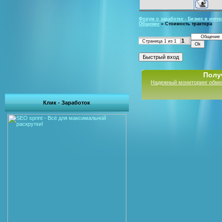
Форум о заработке - Бизнес в интер
Общение
»
Стоимость трактора
1
Страница
1
из
1
Полу
Надежный мониторинг обме
Клик - Заработок