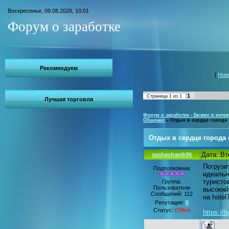
Воскресенье, 09.08.2026, 10:01
Форум о заработке
Рекомендуем
[
Нов
1
Страница
1
из
1
Лучшая торговля
Форум о заработке - Бизнес в интер
Общение
»
Отдых в сердце города с
Отдых в сердце города с
Дата: Вт
sashashapik96
Погрузи
Подполковник
идеальн
туристо
Группа:
Пользователи
высокий
Сообщений:
112
на hote
Репутация:
0
Статус:
Offline
https://h