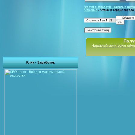
Форум о заработке - Бизнес в интер
Общение
»
Отдых в сердце города с
1
Страница
1
из
1
Полу
Надежный мониторинг обме
Клик - Заработок