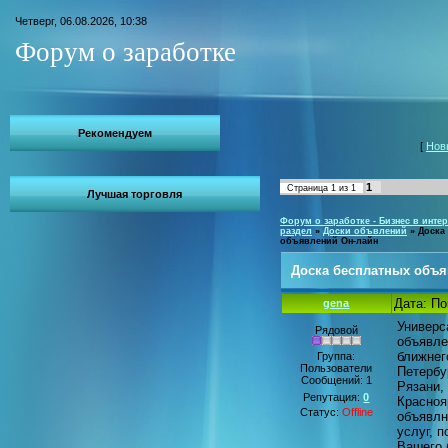
Четверг, 06.08.2026, 10:38
Форум о заработке
Рекомендуем
[
Нов
1
Страница
1
из
1
Лучшая торговля
Форум о заработке - Бизнес в интер
раздел
»
Доски объвлений
»
Доска
объявлений Он-лайн
Доска бесплатных объя
Дата: По
gena
Универс
Рядовой
объявле
ближнег
Группа:
Пользователи
Петербу
Сообщений:
1
Рязани,
Репутация:
0
Красноя
Статус:
Offline
объявлн
услуг, 
Вашего 