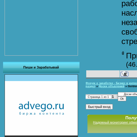
раб
нас
нез
своб
стр
Пр
(46
Пиши и Зарабатывай
Форум о заработке - Бизнес в интер
раздел
»
Доски объвлений
»
Golde
1
Страница
1
из
1
Полу
Надежный мониторинг обме