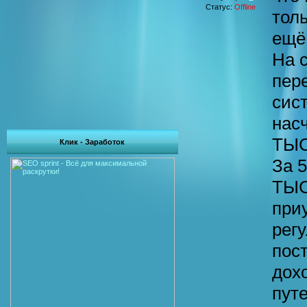
Статус:
Offline
толь
ещё
На с
пер
сис
нас
ТЫС
Клик - Заработок
За 
ТЫС
при
рег
пос
дох
пут