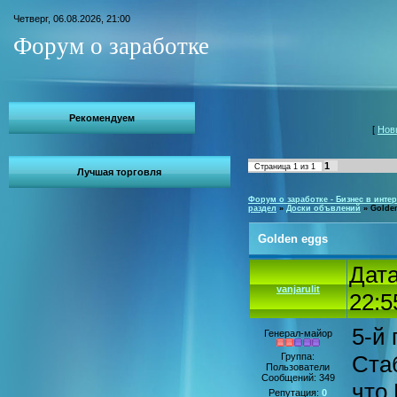
Четверг, 06.08.2026, 21:00
Форум о заработке
Рекомендуем
[
Нов
1
Страница
1
из
1
Лучшая торговля
Форум о заработке - Бизнес в интер
раздел
»
Доски объвлений
»
Golde
Golden eggs
Дата
vanjarulit
22:5
5-й 
Генерал-майор
Группа:
Ста
Пользователи
Сообщений:
349
что
Репутация:
0