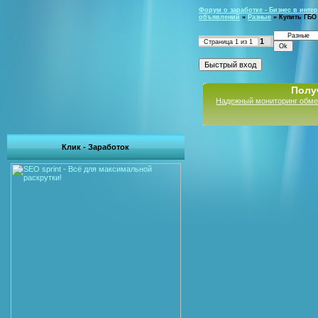
Форум о заработке - Бизнес в интер
объявлений
»
Разные
»
Купить ГБО
1
Страница
1
из
1
Полу
Надежный мониторинг обме
Клик - Заработок