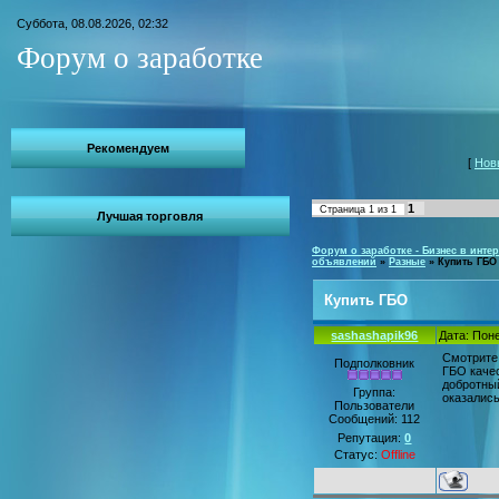
Суббота, 08.08.2026, 02:32
Форум о заработке
Рекомендуем
[
Нов
1
Страница
1
из
1
Лучшая торговля
Форум о заработке - Бизнес в интер
объявлений
»
Разные
»
Купить ГБО
Купить ГБО
sashashapik96
Дата: Поне
Смотрите,
Подполковник
ГБО качес
добротный
Группа:
оказались
Пользователи
Сообщений:
112
Репутация:
0
Статус:
Offline