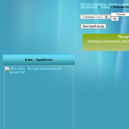
Форум о заработке - Бизнес в интер
объявлений
»
Разные
»
Помощь по
1
Страница
1
из
1
Полу
Надежный мониторинг обме
Клик - Заработок