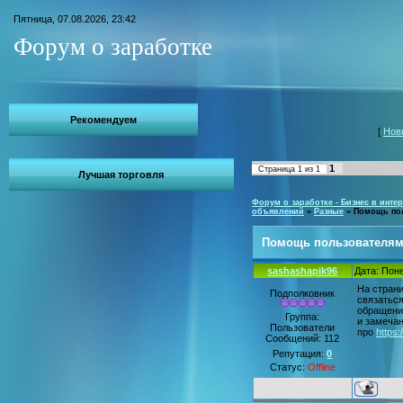
Пятница, 07.08.2026, 23:42
Форум о заработке
Рекомендуем
[
Нов
1
Страница
1
из
1
Лучшая торговля
Форум о заработке - Бизнес в интер
объявлений
»
Разные
»
Помощь по
Помощь пользователя
sashashapik96
Дата: Поне
На страни
Подполковник
связатьс
обращени
Группа:
и замеча
Пользователи
про
https:
Сообщений:
112
Репутация:
0
Статус:
Offline