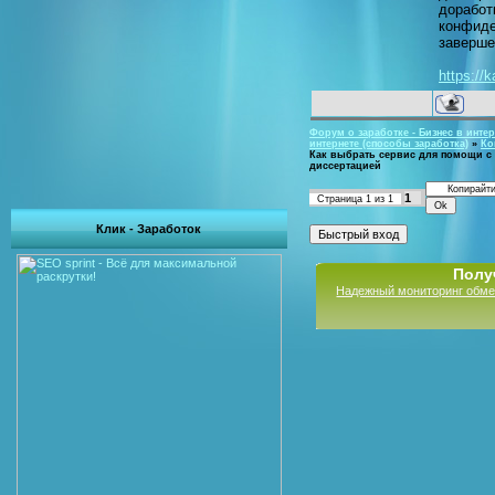
доработ
конфиде
заверше
https://k
Форум о заработке - Бизнес в интер
интернете (способы заработка)
»
Ко
Как выбрать сервис для помощи с
диссертацией
1
Страница
1
из
1
Клик - Заработок
Полу
Надежный мониторинг обме