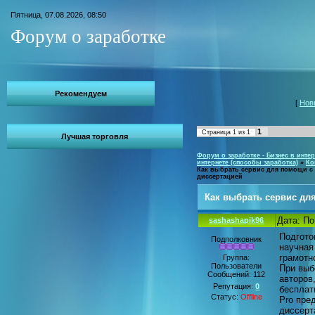
Пятница, 07.08.2026, 08:50
Форум о заработке
Рекомендуем
[
Нов
1
Страница
1
из
1
Лучшая торговля
Форум о заработке - Бизнес в интер
интернете (способы заработка)
»
Ко
Как выбрать сервис для помощи с
диссертацией
Как выбрать сервис дл
Дата: По
sashashapik96
Подгото
Подполковник
научная
грамотн
Группа:
Пользователи
При выб
Сообщений:
112
авторов
Репутация:
0
бесплат
Статус:
Offline
Pro пре
диссерт