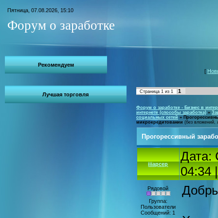
Пятница, 07.08.2026, 15:10
Форум о заработке
Рекомендуем
[
Нов
1
Страница
1
из
1
Лучшая торговля
Форум о заработке - Бизнес в интер
интернете (способы заработка)
»
За
социальных сетей
»
Прогорессивны
микрокредитовании
(без вложений, 
Прогорессивный зарабо
Дата: 
iiiapcep
04:34
Добры
Рядовой
Группа:
Пользователи
Сообщений:
1