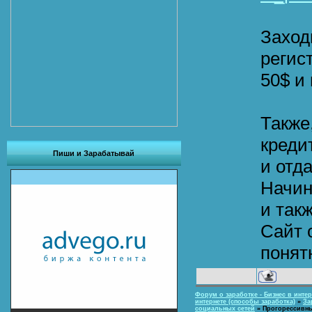
Заход
регис
50$ и
Также
креди
Пиши и Зарабатывай
и отд
Начин
и так
Сайт 
понят
Форум о заработке - Бизнес в интер
интернете (способы заработка)
»
За
социальных сетей
»
Прогорессивны