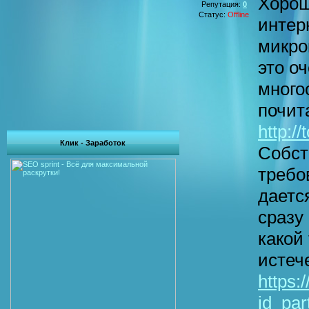
Хорош
Репутация:
0
Статус:
Offline
интер
микро
это о
много
почит
http://
Клик - Заработок
Собст
требо
даетс
сразу 
какой
истеч
https:
id_pa