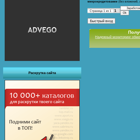
микрокредитовании
(без вложений, 
1
Страница
1
из
1
Полу
Надежный мониторинг обме
Раскрутка сайта