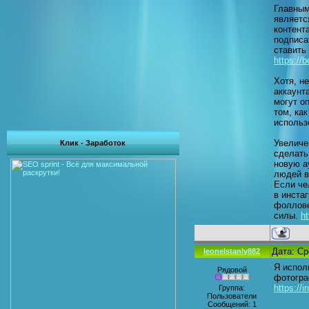
Главным
являетс
контент
подписа
ставить
https://b
Хотя, н
аккаунт
могут о
том, ка
использ
Увеличе
Клик - Заработок
сделать
новую а
людей в
Если че
в инста
фоллове
силы.
ht
Дата: Ср
leonelstanly882
Я испол
Рядовой
фотогра
https://
Группа:
Пользователи
Сообщений:
1