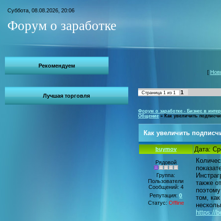
Суббота, 08.08.2026, 20:06
Форум о заработке
Рекомендуем
[
Нов
1
Страница
1
из
1
Лучшая торговля
Форум о заработке - Бизнес в интер
Общение
»
Как увеличить подписчи
Как увеличить подписчи
Дата: Ср
buymov
Количес
Рядовой
показат
Инстраг
Группа:
Пользователи
также о
Сообщений:
4
поэтому
Репутация:
0
том, ка
Статус:
Offline
несколь
https://b