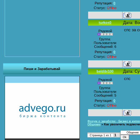
Репутация:
0
Статус:
Offline
Дата: Во
turkos0
спс за с
Рядовой
Группа:
Пользователи
Сообщений:
6
Репутация:
0
Статус:
Offline
Пиши и Зарабатывай
Дата: Су
beldibi100
спс
Рядовой
Группа:
Пользователи
Сообщений:
5
Репутация:
0
Статус:
Offline
Форум о заработке - Бизнес в интер
Общение
»
Как увеличить подписчи
1
Страница
1
из
1