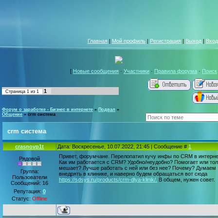
Главная
|
Мой профиль
|
Регистрация
|
Выход
|
Вход
[
Новые сообщения
·
Участники
·
Правила форума
·
Поиск
1
Страница
1
из
1
Форум о заработке - Бизнес в интернете
»
Подвал
»
Общение
»
crm система
crm система
crasnovp1t
Дата: Воскресенье, 10.07.2022, 21:45 | Сообщение #
1
Привет, форумчане. Перелопатил кучу инфы по CRM в интерне
Рядовой
Как им работается с CRM? Удобно/неудобно? Помогает или то
мешает? Лучше работать с ней или без нее? Почему? Думаем
Группа:
внедрять в клинике, и наверно будем обращаться вот сюда
Пользователи
https://sdsys.ru/products/crm-dlya-klinik/.
В общем, нужен совет.
Сообщений:
16
Репутация:
0
Статус:
Offline