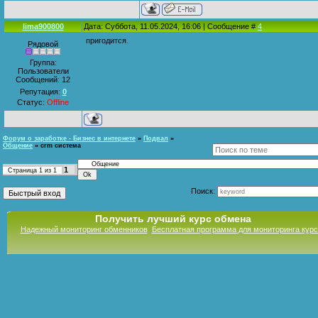
lima900800
Дата: Суббота, 11.05.2024, 16:06 | Сообщение #
4
пригодится.
Рядовой
Группа:
Пользователи
Сообщений:
12
Репутация:
0
Статус:
Offline
Форум о заработке - Бизнес в интернете
»
Подвал
»
Общение
»
crm система
1
Страница
1
из
1
Поиск:
Получить лучший курс обмена
Надежный мониторинг обменников
Бесплатная программа для мониторинга кур