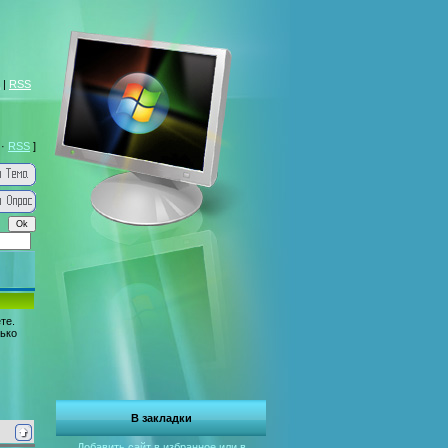
|
RSS
·
RSS
]
те.
лько
В закладки
Добавить сайт в избранное или в