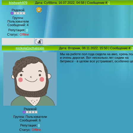
bishoph970
Дата: Суббота, 16.07.2022, 04:58 | Сообщение #
2
Рядовой
Группа:
Пользователи
Сообщений:
4
Репутация:
0
Статус:
Offline
nickola1schatoxin
Дата: Вторник, 08.11.2022, 15:50 | Сообщение #
3
Мы на работе пол года сидела на амо, хрень п
и очень дорогая. Вот несколько лет сидим на
битриксе - в целом все устраивает, особенно це
Рядовой
Группа: Пользователи
Сообщений:
6
Репутация:
0
Статус:
Offline