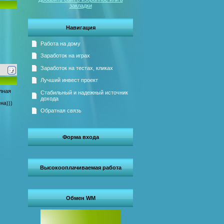
закладки
Навигация
Работа на дому
Заработок на играх
Заработок на тестах, кликах
Лучший инвест проект
олная
Стабильный и надежный источник
дохода
на)))
Обратная связь
Форма входа
Высокооплачиваемая работа
Обмен WM