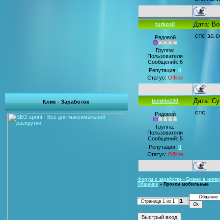
Дата: Во
turkos0
спс за с
Рядовой
Группа:
Пользователи
Сообщений:
6
Репутация:
0
Статус:
Offline
Дата: Су
beldibi100
Клик - Заработок
спс
Рядовой
Группа:
Пользователи
Сообщений:
5
Репутация:
0
Статус:
Offline
Форум о заработке - Бизнес в интер
Общение
»
Прокси мобильные
1
Страница
1
из
1