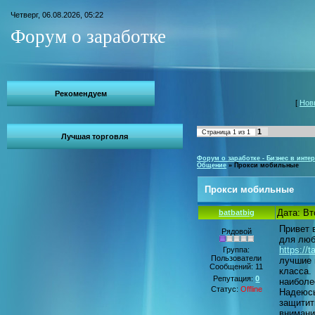
Четверг, 06.08.2026, 05:22
Форум о заработке
Рекомендуем
[
Нов
1
Страница
1
из
1
Лучшая торговля
Форум о заработке - Бизнес в интер
Общение
»
Прокси мобильные
Прокси мобильные
Дата: Вт
batbatbig
Привет 
Рядовой
для люб
https://
Группа:
Пользователи
лучшие 
Сообщений:
11
класса.
Репутация:
0
наиболе
Статус:
Offline
Надеюсь
защитит
внимани