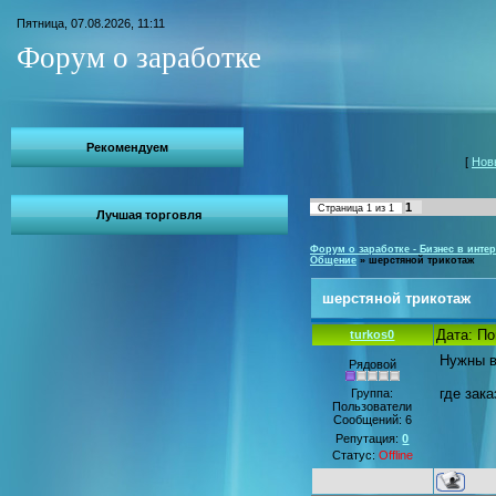
Пятница, 07.08.2026, 11:11
Форум о заработке
Рекомендуем
[
Нов
1
Страница
1
из
1
Лучшая торговля
Форум о заработке - Бизнес в интер
Общение
»
шерстяной трикотаж
шерстяной трикотаж
Дата: По
turkos0
Нужны в
Рядовой
где зак
Группа:
Пользователи
Сообщений:
6
Репутация:
0
Статус:
Offline