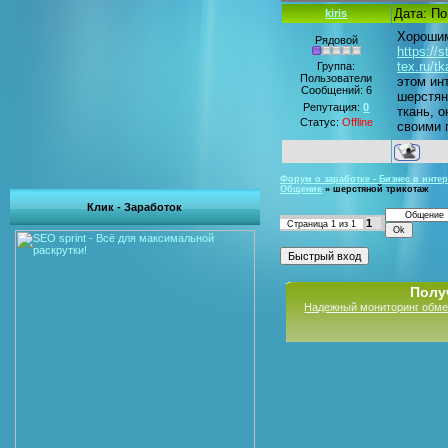
Дата: По
kiris
Хорошим
Рядовой
https://s
tex.ru/t
Группа:
Пользователи
этом ин
Сообщений:
6
шерстян
Репутация:
0
ткань, 
Статус:
Offline
своими 
Форум о заработке - Бизнес в интер
Общение
»
шерстяной трикотаж
Клик - Заработок
1
Страница
1
из
1
Полу
Надежный мониторинг обме