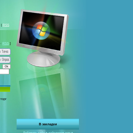
|
RSS
·
RSS
]
торг
В закладки
Добавить сайт в избранное или в