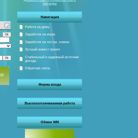
закладки
Навигация
Работа на дому
Заработок на играх
Заработок на тестах, кликах
Лучший инвест проект
Стабильный и надежный источник
дохода
Обратная связь
сов
Форма входа
Высокооплачиваемая работа
Обмен WM