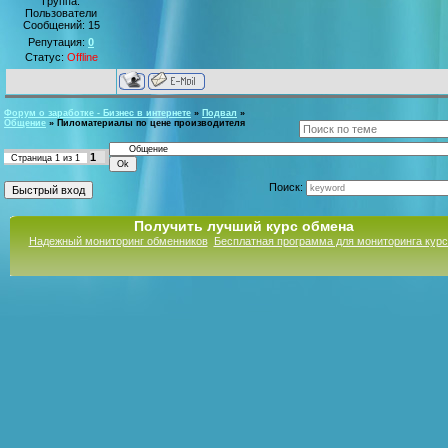
Группа:
Пользователи
Сообщений:
15
Репутация:
0
Статус:
Offline
Форум о заработке - Бизнес в интернете
»
Подвал
»
Общение
»
Пиломатериалы по цене производителя
1
Страница
1
из
1
Поиск:
Получить лучший курс обмена
Надежный мониторинг обменников
Бесплатная программа для мониторинга кур