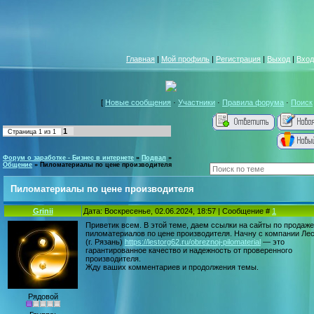
Главная
|
Мой профиль
|
Регистрация
|
Выход
|
Вход
[
Новые сообщения
·
Участники
·
Правила форума
·
Поиск
1
Страница
1
из
1
Форум о заработке - Бизнес в интернете
»
Подвал
»
Общение
»
Пиломатериалы по цене производителя
Пиломатериалы по цене производителя
Grinii
Дата: Воскресенье, 02.06.2024, 18:57 | Сообщение #
1
Приветик всем. В этой теме, даем ссылки на сайты по продаже
пиломатериалов по цене производителя. Начну с компании Лес
(г. Рязань)
https://lestorg62.ru/obreznoj-pilomaterial
— это
гарантированное качество и надежность от проверенного
производителя.
Жду ваших комментариев и продолжения темы.
Рядовой