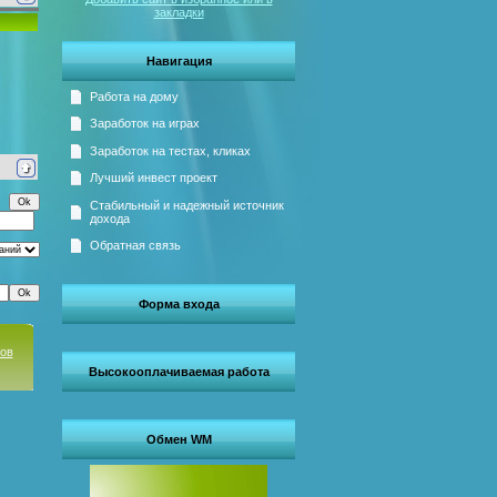
закладки
Навигация
Работа на дому
Заработок на играх
Заработок на тестах, кликах
Лучший инвест проект
Стабильный и надежный источник
дохода
Обратная связь
Форма входа
сов
Высокооплачиваемая работа
Обмен WM