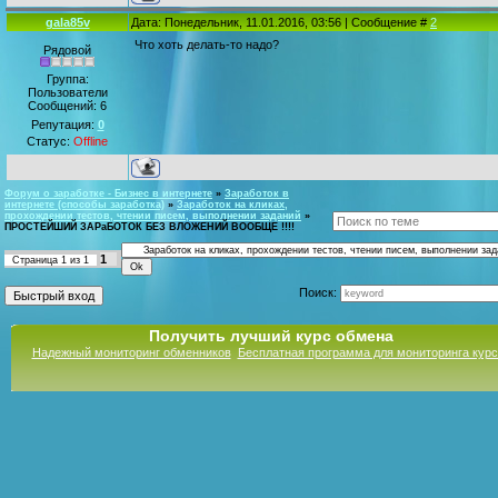
gala85v
Дата: Понедельник, 11.01.2016, 03:56 | Сообщение #
2
Что хоть делать-то надо?
Рядовой
Группа:
Пользователи
Сообщений:
6
Репутация:
0
Статус:
Offline
Форум о заработке - Бизнес в интернете
»
Заработок в
интернете (способы заработка)
»
Заработок на кликах,
прохождении тестов, чтении писем, выполнении заданий
»
ПРОСТЕЙШИЙ ЗАРаБОТОК БЕЗ ВЛОЖЕНИЙ ВООБЩЕ !!!!
1
Страница
1
из
1
Поиск:
Получить лучший курс обмена
Надежный мониторинг обменников
Бесплатная программа для мониторинга кур