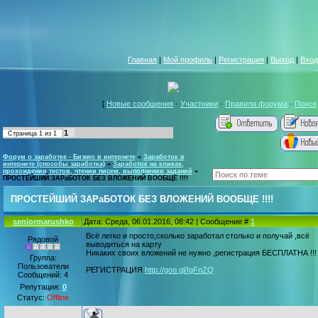
Главная
|
Мой профиль
|
Регистрация
|
Выход
|
Вход
[
Новые сообщения
·
Участники
·
Правила форума
·
Поиск
1
Страница
1
из
1
Форум о заработке - Бизнес в интернете
»
Заработок в
интернете (способы заработка)
»
Заработок на кликах,
прохождении тестов, чтении писем, выполнении заданий
»
ПРОСТЕЙШИЙ ЗАРаБОТОК БЕЗ ВЛОЖЕНИЙ ВООБЩЕ !!!!
ПРОСТЕЙШИЙ ЗАРаБОТОК БЕЗ ВЛОЖЕНИЙ ВООБЩЕ !!!!
seniormarushko
Дата: Среда, 06.01.2016, 08:42 | Сообщение #
1
Всё легко и просто,сколько заработал столько и получай ,всё
Рядовой
выводиться на карту
Никаких своих вложений не нужно ,регистрация БЕСПЛАТНА !!!
Группа:
Пользователи
РЕГИСТРАЦИЯ
http://goo.gl/IgFnZQ
Сообщений:
4
Репутация:
0
Статус:
Offline