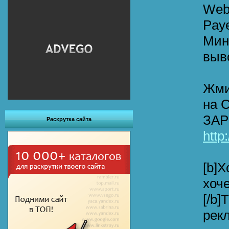
Web
Pay
Мин
выв
Жми
на 
ЗАР
Раскрутка сайта
http
[b]Х
хоч
[/b]
рекл