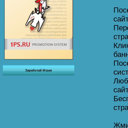
Пос
сай
Пер
стр
Кли
бан
Пос
сис
Заработай Играя
Люб
сай
Бес
стра
Жми