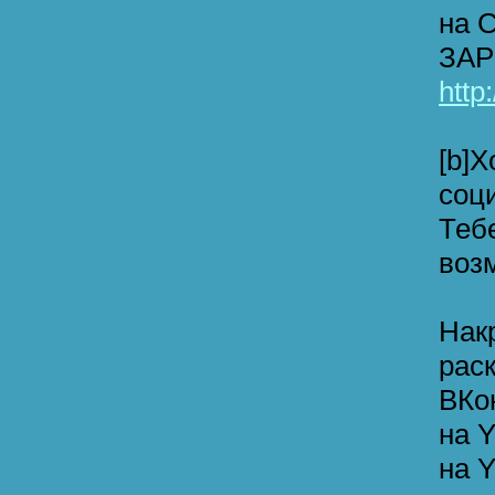
на 
ЗАР
http
[b]
соци
Теб
воз
Нак
рас
ВКо
на Y
на Y