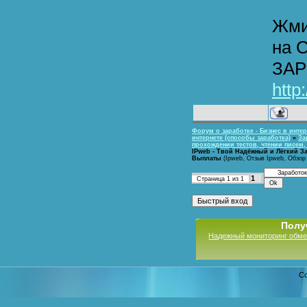
Жми
на 
ЗАР
http
Форум о заработке - Бизнес в интер
интернете (способы заработка)
»
За
прохождении тестов, чтении писем
IPweb - Твой Надёжный и Лёгкий З
Выплаты
(Ipweb, Отзыв Ipweb, Обзор
1
Страница
1
из
1
Полу
Надежный мониторинг обме
Co