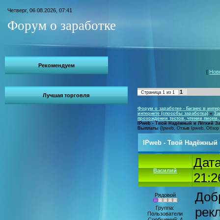
Четверг, 06.08.2026, 07:41
Форум о заработке
Рекомендуем
[
Нов
1
Страница
1
из
1
Лучшая торговля
Форум о заработке - Бизнес в интер
интернете (способы заработка)
»
За
прохождении тестов, чтении писем
IPweb - Твой Надёжный и Лёгкий З
Выплаты
(Ipweb, Отзыв Ipweb, Обзор
IPweb - Твой Надёжный
Дата
Василий
21:2
Доб
Рядовой
Группа:
рек
Пользователи
Сообщений:
4