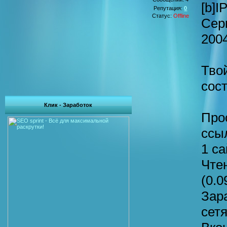
[b]I
Репутация:
0
Статус:
Offline
Сер
2004
Тво
сост
Клик - Заработок
Про
ссыл
1 са
Чте
(0.0
Зар
сетя