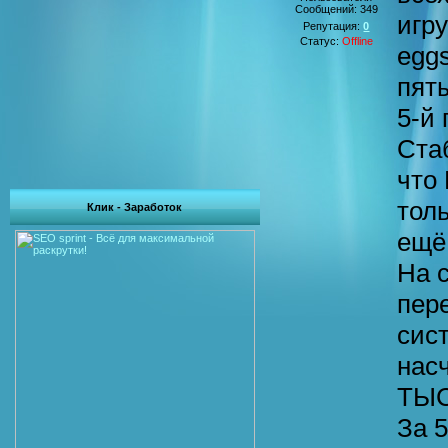
Сообщений:
349
игр
Репутация:
0
Статус:
Offline
eggs
пяты
5-й 
Ста
что
толь
Клик - Заработок
ещё
На с
пер
сис
нас
ТЫС
За 