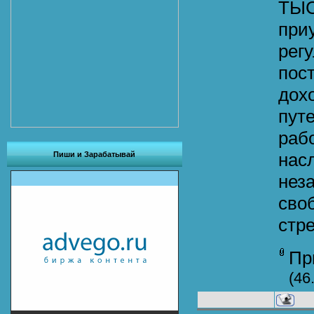
ТЫС
при
рег
пос
дох
пут
раб
нас
Пиши и Зарабатывай
нез
своб
стр
Пр
(46