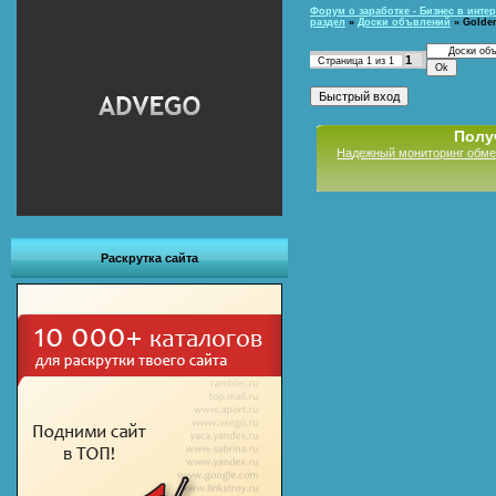
Форум о заработке - Бизнес в интер
раздел
»
Доски объвлений
»
Golde
1
Страница
1
из
1
Полу
Надежный мониторинг обме
Раскрутка сайта