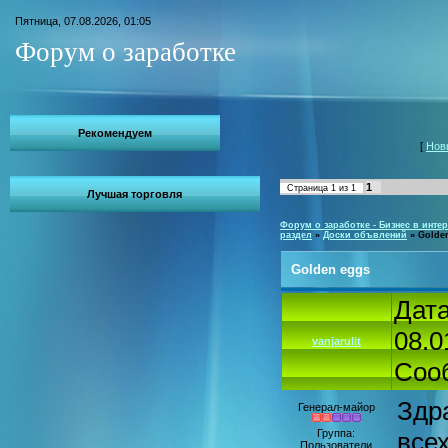
Пятница, 07.08.2026, 01:05
Форум о заработке
Рекомендуем
[
Нов
1
Страница
1
из
1
Лучшая торговля
Форум о заработке - Бизнес в интер
раздел
»
Доски объвлений
»
Golde
Golden eggs
Дата
08.0
vanjarulit
Соо
Здр
Генерал-майор
Группа:
все
Пользователи