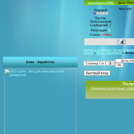
stuartjames7845
Дата: Пятн
Nice one
Рядовой
Группа:
Пользователи
Сообщений:
7
Репутация:
0
Статус:
Offline
Форум о заработке - Бизнес в интер
раздел
»
Доски объвлений
»
Эконо
Клик - Заработок
1
Страница
1
из
1
Полу
Надежный мониторинг обме