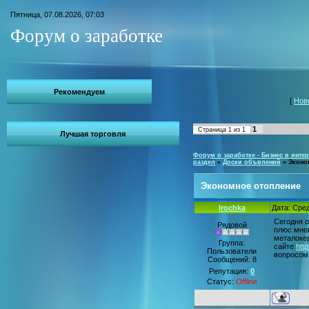
Пятница, 07.08.2026, 07:03
Форум о заработке
Рекомендуем
[
Нов
1
Страница
1
из
1
Лучшая торговля
Форум о заработке - Бизнес в интер
раздел
»
Доски объвлений
»
Эконо
Экономное отопление
Irochka
Дата: Сред
Сегодня о
Рядовой
плюс мног
металоке
Группа:
сайте
http
Пользователи
вопросом 
Сообщений:
8
Репутация:
0
Статус:
Offline