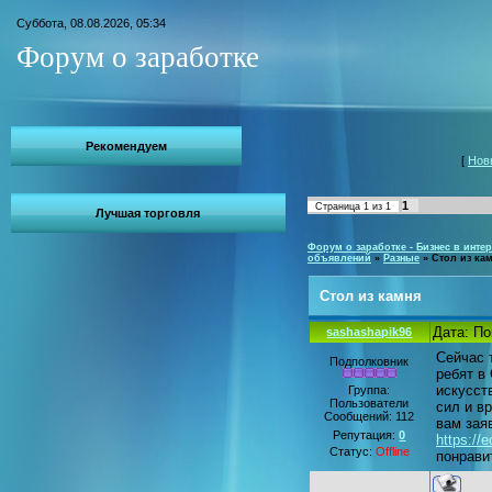
Суббота, 08.08.2026, 05:34
Форум о заработке
Рекомендуем
[
Нов
1
Страница
1
из
1
Лучшая торговля
Форум о заработке - Бизнес в интер
объявлений
»
Разные
»
Стол из ка
Стол из камня
Дата: По
sashashapik96
Сейчас 
Подполковник
ребят в
искусств
Группа:
Пользователи
сил и в
Сообщений:
112
вам зая
Репутация:
0
https://
Статус:
Offline
понрави