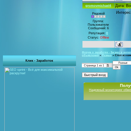
Дата: Во
gromovmichael4
Интерес
Рядовой
Группа:
Пользователи
Сообщений:
6
Репутация:
0
Статус:
Offline
Форум о заработке - Бизнес в интер
объявлений
»
Разные
»
Стол из ка
Клик - Заработок
1
Страница
1
из
1
Полу
Надежный мониторинг обме